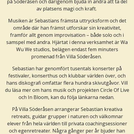
på Söderåsen och därigenom bjuda in andra att ta del
av platsens magi och kraft.
Musiken är Sebastians främsta uttrycksform och det
område där han främst utforskar sin kreativitet,
framför allt genom improvisation – både solo och i
samspel med andra. Hjärtat i denna verksamhet är Wa
Wu We studios, belägen endast fem minuters
promenad från Villa Söderåsen.
Sebastian har genomfört tusentals konserter på
festivaler, konserthus och klubbar världen över, och
hans diskografi omfattar flera hundra skivutgåvor. Vill
du läsa mer om hans musik och projekten Circle Of Live
och In Bloom, kan du följa länkarna nedan.
På Villa Söderåsen arrangerar Sebastian kreativa
retreats, guidar grupper i naturen och välkomnar
elever från hela världen till privata coachingsessioner
och egenretreater. Några gånger per år bjuder han